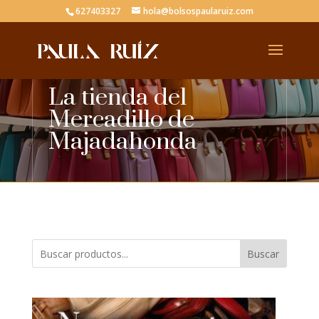
627403327
hola@bolsospaularuiz.com
La tienda del
Mercadillo de
Majadahonda
Buscar