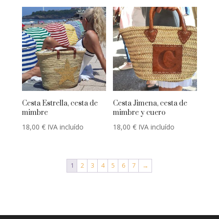
Cesta Estrella, cesta de
Cesta Jimena, cesta de
mimbre
mimbre y cuero
18,00
€
IVA incluído
18,00
€
IVA incluído
1
2
3
4
5
6
7
→