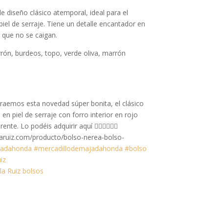
e diseño clásico atemporal, ideal para el
 piel de serraje. Tiene un detalle encantador en
a que no se caigan.
rrón, burdeos, topo, verde oliva, marrón
raemos esta novedad súper bonita, el clásico
en piel de serraje con forro interior en rojo
nte. Lo podéis adquirir aquí 👇🏼👇🏼👇🏼
aruiz.com/producto/bolso-nerea-bolso-
jadahonda
#mercadillodemajadahonda
#bolso
iz
la Ruiz bolsos