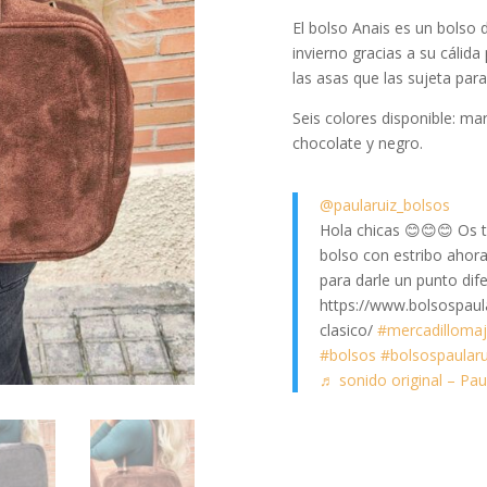
El bolso Anais es un bolso d
invierno gracias a su cálida
las asas que las sujeta par
Seis colores disponible: ma
chocolate y negro.
@paularuiz_bolsos
Hola chicas 😊😊😊 Os t
bolso con estribo ahora 
para darle un punto difere
https://www.bolsospaul
clasico/
#mercadilloma
#bolsos
#bolsospaularu
♬ sonido original – Pau