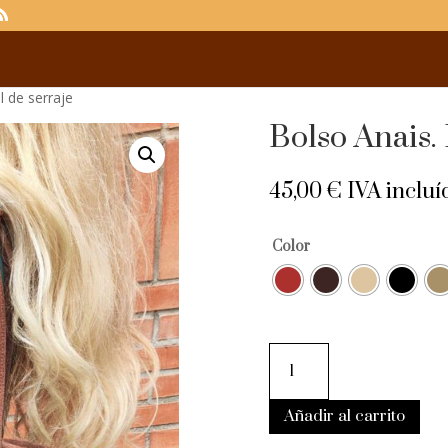
l de serraje
Bolso Anais. 
45,00
€
IVA incluí
Color
Bolso
Anais.
Bolso
piel
de
Añadir al carrito
serraje
cantidad