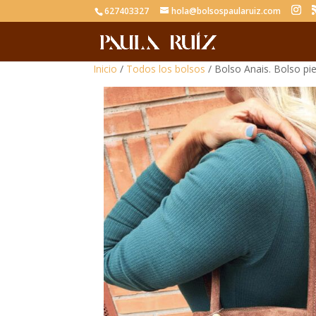
627403327
hola@bolsospaularuiz.com
Inicio
/
Todos los bolsos
/ Bolso Anais. Bolso pie