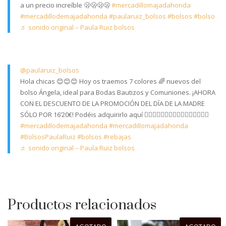
a un precio increíble 🫢🫢🫢🫢
#mercadillomajadahonda
#mercadillodemajadahonda
#paularuiz_bolsos
#bolsos
#bolso
♬ sonido original – Paula Ruiz bolsos
@paularuiz_bolsos
Hola chicas 😊😊😊 Hoy os traemos 7 colores 🌈 nuevos del
bolso Ángela, ideal para Bodas Bautizos y Comuniones. ¡AHORA
CON EL DESCUENTO DE LA PROMOCIÓN DEL DÍA DE LA MADRE
SÓLO POR 16’20€! Podéis adquirirlo aquí 👇🏼👇🏼👇🏼👇🏼👇🏼👇🏼👇🏼👇🏼
#mercadillodemajadahonda
#mercadillomajadahonda
#BolsosPaulaRuiz
#bolsos
#rebajas
♬ sonido original – Paula Ruiz bolsos
Productos relacionados