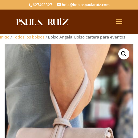
627403327
hola@bolsospaularuiz.com
Inicio
/
Todos los bolsos
/ Bolso Ángela. Bolso cartera para eventos