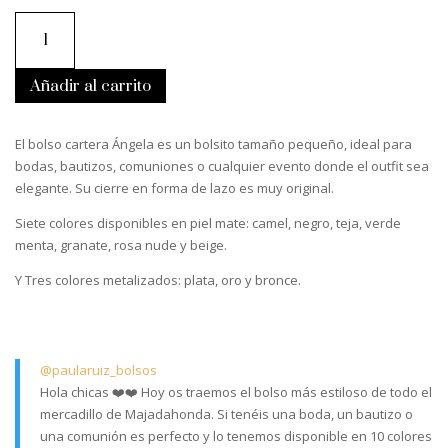
Bolso
Ángela.
Bolso
cartera
para
eventos
Añadir al carrito
cantidad
El bolso cartera Ángela es un bolsito tamaño pequeño, ideal para
bodas, bautizos, comuniones o cualquier evento donde el outfit sea
elegante. Su cierre en forma de lazo es muy original.
Siete colores disponibles en piel mate: camel, negro, teja, verde
menta, granate, rosa nude y beige.
Y Tres colores metalizados: plata, oro y bronce.
@paularuiz_bolsos
Hola chicas ❤️❤️ Hoy os traemos el bolso más estiloso de todo el
mercadillo de Majadahonda. Si tenéis una boda, un bautizo o
una comunión es perfecto y lo tenemos disponible en 10 colores