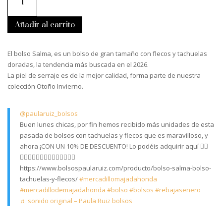
Bolso
tachuelas
y
flecos
Añadir al carrito
cantidad
El bolso Salma, es un bolso de gran tamaño con flecos y tachuelas
doradas, la tendencia más buscada en el 2026.
La piel de serraje es de la mejor calidad, forma parte de nuestra
colección Otoño Invierno.
@paularuiz_bolsos
Buen lunes chicas, por fin hemos recibido más unidades de esta
pasada de bolsos con tachuelas y flecos que es maravilloso, y
ahora ¡CON UN 10% DE DESCUENTO! Lo podéis adquirir aquí 👇🏼
👇🏼👇🏼👇🏼👇🏼👇🏼👇🏼👇🏼
https://www.bolsospaularuiz.com/producto/bolso-salma-bolso-
tachuelas-y-flecos/
#mercadillomajadahonda
#mercadillodemajadahonda
#bolso
#bolsos
#rebajasenero
♬ sonido original – Paula Ruiz bolsos