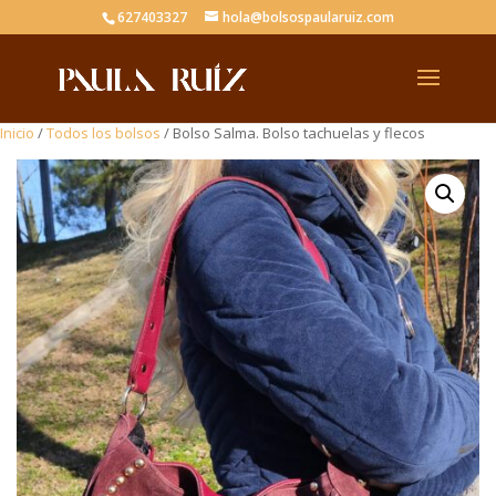
627403327
hola@bolsospaularuiz.com
Inicio
/
Todos los bolsos
/ Bolso Salma. Bolso tachuelas y flecos